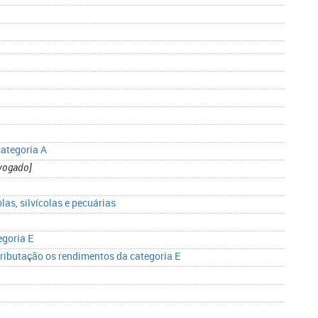
categoria A
vogado]
las, silvícolas e pecuárias
egoria E
tributação os rendimentos da categoria E