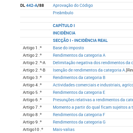
DL
442-A
/88
Aprovação do Código
Preâmbulo
CAPÍTULO I
INCIDÊNCIA
SECÇÃO I - INCIDÊNCIA REAL
Artigo 1 .º
Base do imposto
Artigo 2 .º
Rendimentos da categoria A
Artigo 2 .º-A
Delimitação negativa dos rendimentos da 
Artigo 2 .º-B
Isenção de rendimentos da categoria A
[Re
Artigo 3 .º
Rendimentos da categoria B
Artigo 4 .º
Actividades comerciais e industriais, agríco
Artigo 5 .º
Rendimentos da categoria E
Artigo 6 .º
Presunções relativas a rendimentos da cat
Artigo 7 .º
Momento a partir do qual ficam sujeitos a 
Artigo 8 .º
Rendimentos da categoria F
Artigo 9 .º
Rendimentos da categoria G
Artigo10 .º
Mais-valias