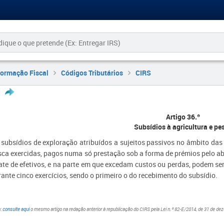
formação Fiscal
Códigos Tributários
CIRS
Artigo 36.º
Subsídios à agricultura e pe
 subsídios de exploração atribuídos a sujeitos passivos no âmbito das a
sca exercidas, pagos numa só prestação sob a forma de prémios pelo a
ate de efetivos, e na parte em que excedam custos ou perdas, podem ser 
rante cinco exercícios, sendo o primeiro o do recebimento do subsídio.
a
:
consulte aqui
o mesmo artigo na redação anterior à republicação do CIRS pela Lei n.º 82-E/2014, de 31 de de