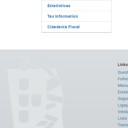
Estatísticas
Tax Information
Cidadania Fiscal
Links
Quest
Folhe
Manua
Estat
Segur
Ligaç
Venda
Lista
Trans