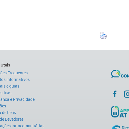
 Úteis
ões Frequentes
tos informativos
is e guias
ísticas
ança e Privacidade
ões
 de bens
 de Devedores
ações Intracomunitárias