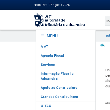
sexta-feira, 07 agosto 2026
MENU
In
A AT
Agenda Fiscal
Serviços
Os
Informação Fiscal e
pe
Aduaneira
ab
du
Apoio ao Contribuinte
Grandes Contribuintes
Not
U-TAX