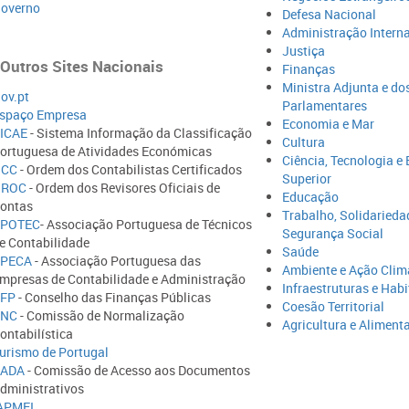
overno
Def​esa Nacional
Administração Intern
Justiça
Outros Sites Nacionais
Finanças
Ministra Adjunta e do
ov.pt
Parlamentares
spaço Empresa
Economia e Mar
ICAE
- Sistema Informação da Classificação
Cultura
ortuguesa de Atividades Económicas
Ciência, Tecnologia e
OCC
- Ordem dos Contabilistas Certificados
Superior
OROC
- Ordem dos Revisores Oficiais de
Educação
ontas
Trabalho, Solidarieda
POTEC
- Associação Portuguesa de Técnicos
Segurança Social
e Contabilidade
Saúde
PECA
- Associação Portuguesa das
Ambiente e Ação Clim
mpresas de Contabilidade e Administração
Infraestruturas e Hab
FP​
- Conselho das Finanças Públicas​
Coesão Territorial
CNC
- Comissão de Normalização
Agricultura e Aliment
ontabilística
urismo de Portug​al
ADA
- Comissão de Acesso aos Documentos
dministrativos
APMEI