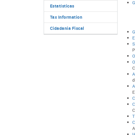
G
Estatísticas
Tax Information
Cidadania Fiscal
G
E
S
P
C
A
d
A
E
C
C
T
C
A
I