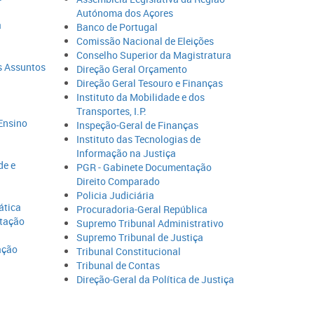
Autónoma dos Açores
a
Banco de Portugal
Comissão Nacional de Eleições
Conselho Superior da Magistratura
s Assuntos
Direção Geral Orçamento
Direção Geral Tesouro e Finanças
Instituto da Mobilidade e dos
Transportes, I.P.
 Ensino
Inspeção-Geral de Finanças
Instituto das Tecnologias de
Informação na Justiça
de e
PGR - Gabinete Documentação
Direito Comparado
Policia Judiciária
ática
Procuradoria-Geral República
itação
Supremo Tribunal Administrativo​
Supremo Tribunal de Justiça
ação
Tribunal Constitucional
Tribunal de Contas
Direção-Geral da Política de Justiça