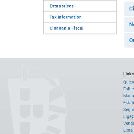
Estatísticas
C
Tax Information
N
Cidadania Fiscal
O
Links
Quest
Folhe
Manua
Estat
Segur
Ligaç
Venda
Lista