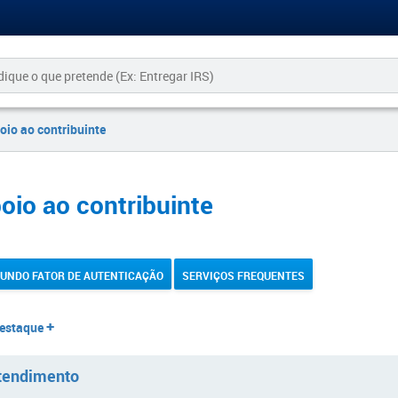
oio ao contribuinte
​​​​​​​​​​​​​​​​​​​​​​​Apoio ao contribuinte​
​​ ​
UNDO FATOR DE AUTENTICAÇÃO
SERVIÇOS F​REQUENTES​
+​​
staque​​ ​
tendimento