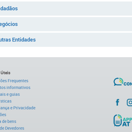
idadãos
egócios
utras Entidades
 Úteis
ões Frequentes
tos informativos
is e guias
ísticas
ança e Privacidade
ões
 de bens
 de Devedores