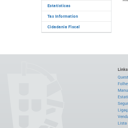
Not
Estatísticas
Tax Information
Cidadania Fiscal
Links
Quest
Folhe
Manua
Estat
Segur
Ligaç
Venda
Lista