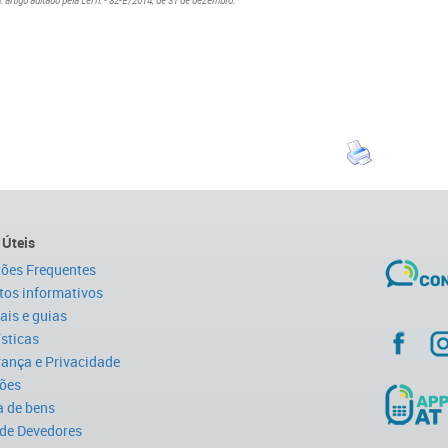
a
:
artigo aditado pela Lei n.º 82-E/2014, de 31 de dezembro.
 Úteis
ões Frequentes
tos informativos
is e guias
ísticas
ança e Privacidade
ões
 de bens
 de Devedores