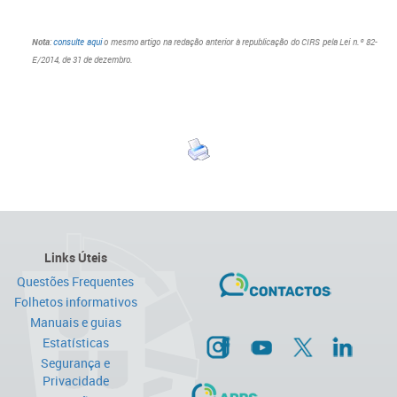
Nota
:
consulte aqui
o mesmo artigo na redação anterior à republicação do CIRS pela Lei n.º 82-
E/2014, de 31 de dezembro.
Links Úteis
Questões Frequentes
Folhetos informativos
Manuais e guias
Estatísticas
Segurança e
Privacidade