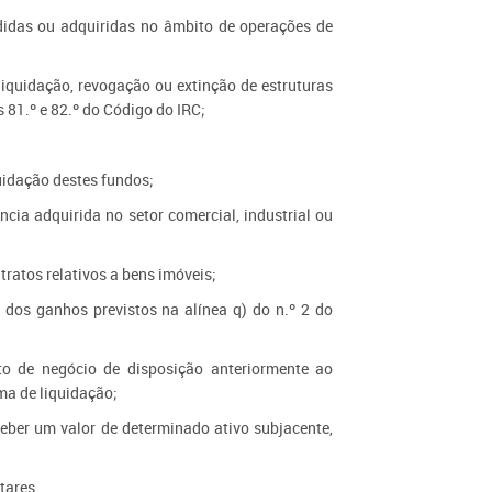
didas ou adquiridas no âmbito de operações de
liquidação, revogação ou extinção de estruturas
s 81.º e 82.º do Código do IRC;
uidação destes fundos;
ncia adquirida no setor comercial, industrial ou
tratos relativos a bens imóveis;
 dos ganhos previstos na alínea q) do n.º 2 do
to de negócio de disposição anteriormente ao
ma de liquidação;
eceber um valor de determinado ativo subjacente,
tares.