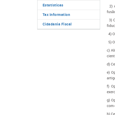
Estatísticas
2) A
fusão
Tax Information
3) O
Cidadania Fiscal
fiduc
4) O 
5) O
c) Al
cient
d) Ce
e) O
artig
f) O
exer
g) Op
com e
h) C