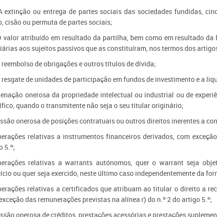
 extinção ou entrega de partes sociais das sociedades fundidas, cin
, cisão ou permuta de partes sociais;
 valor atribuído em resultado da partilha, bem como em resultado da 
iárias aos sujeitos passivos que as constituíram, nos termos dos artigo
reembolso de obrigações e outros títulos de dívida;
 resgate de unidades de participação em fundos de investimento e a liq
ienação onerosa da propriedade intelectual ou industrial ou de experiê
ífico, quando o transmitente não seja o seu titular originário;
ssão onerosa de posições contratuais ou outros direitos inerentes a con
perações relativas a instrumentos financeiros derivados, com exceção
o 5.º;
perações relativas a warrants autónomos, quer o warrant seja obje
cício ou quer seja exercido, neste último caso independentemente da for
erações relativas a certificados que atribuam ao titular o direito a r
xceção das remunerações previstas na alínea r) do n.º 2 do artigo 5.º;
essão onerosa de créditos, prestações acessórias e prestações suplemen