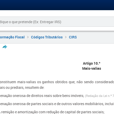
formação Fiscal
Códigos Tributários
CIRS
Artigo 10.º
Mais-valias
Constituem mais-valias os ganhos obtidos que, não sendo considerado
ais ou prediais, resultem de:
ienação onerosa de direitos reais sobre bens imóveis;
(Redação da​ Lei n.º
ienação onerosa de partes sociais e de outros valores mobiliários, inclu
 remição e amortização com redução de capital de partes sociais;