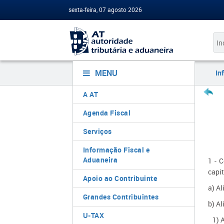
sexta-feira, 07 agosto 2026
MENU
In
A AT
Agenda Fiscal
Serviços
Informação Fiscal e
Aduaneira
1 - 
capit
Apoio ao Contribuinte
a) Al
Grandes Contribuintes
b) Al
U-TAX
1) A