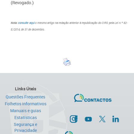
(Revogado.)
Nota
:
consulte aqui
o mesmo artigo na redação anterior à republicação do CIRS pela Lei n.º 82-
E/2014, de 31 de dezembro.
Links Úteis
Questões Frequentes
Folhetos informativos
Manuais e guias
Estatísticas
Segurança e
Privacidade