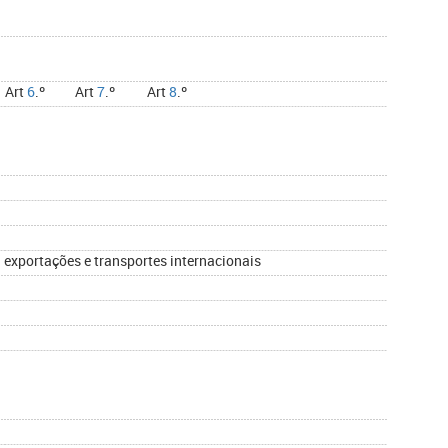
Art
6
.º
Art
7
.º
Art
8
.º
a exportações e transportes internacionais