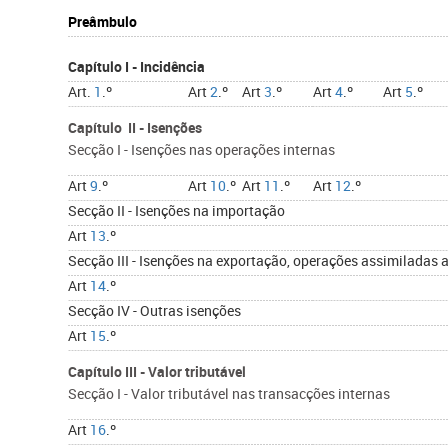
Preâmbulo
Capítulo I - Incidência
Art.
1
.º
Art
2
.º
Art
3
.º
Art
4
.º
Art
5
.º
Capítulo II - Isenções
Secção I - Isenções nas operações internas
Art
9
.º
Art
10
.º
Art
11
.º
Art
12
.º
Secção II - Isenções na importação
Art
13
.º
Secção III - Isenções na exportação, operações assimiladas 
Art
14
.º
Secção IV - Outras isenções
Art
15
.º
Capítulo III - Valor tributável
Secção I - Valor tributável nas transacções internas
Art
16
.º