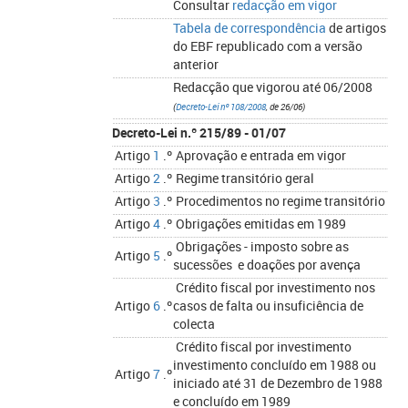
Consultar
redacção em vigor
Tabela de correspondência
de artigos
do EBF republicado com a versão
anterior
Redacção que vigorou até 06/2008
(
Decreto-Lei nº 108/2008
, de 26/06
)
Decreto-Lei n.º 215/89 - 01/07
Artigo
1
.º
Aprovação e entrada em vigor
Artigo
2
.º
Regime transitório geral
Artigo
3
.º
Procedimentos no regime transitório
Artigo
4
.º
Obrigações emitidas em 1989
Obrigações - imposto sobre as
Artigo
5
.º
sucessões e doações por avença
Crédito fiscal por investimento nos
Artigo
6
.º
casos de falta ou insuficiência de
colecta
Crédito fiscal por investimento
investimento concluído em 1988 ou
Artigo
7
.º
iniciado até 31 de Dezembro de 1988
e concluído em 1989