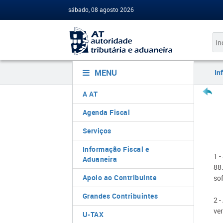
sábado, 08 agosto 2026
MENU
In
A AT
Agenda Fiscal
Serviços
Informação Fiscal e
1 -
Aduaneira
88
Apoio ao Contribuinte
sof
Grandes Contribuintes
2 
ve
U-TAX