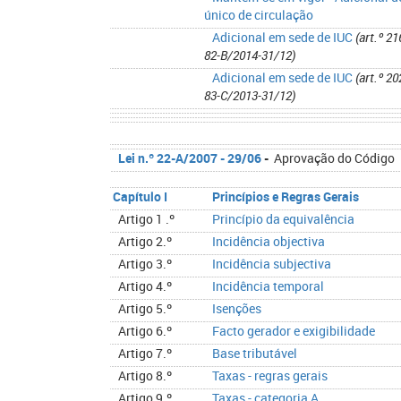
único de circulação ​
Adicional em sede de IUC
​
(art.º 21
82-B/2014-31/12)
Adicional em sede de IUC
(art.º 20
83-C/2013-31/12)
Lei n.º
22-A/2007
- 29/06
-
Aprovação do Código
Capítulo I
​
Princípios e Regras Gerais
Artigo 1 .º
Princípio da equivalência
Artigo 2.º
Incidência objectiva
Artigo 3.º
Incidência subjectiva
Artigo 4.º
Incidência temporal
Artigo 5.º
Isenções
Artigo 6.º
Facto gerador e exigibilidade
Artigo 7.º
Base tributável
Artigo 8.º
Taxas - regras gerais
Artigo 9.º
Taxas - categoria A