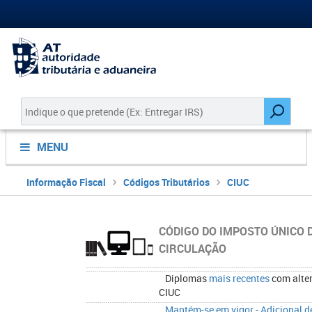
MENU
Informação Fiscal
Códigos Tributários
CIUC
CÓDIGO DO IMPOSTO ÚNICO 
CIRCULAÇÃO
Diplomas
mais recentes
com alte
CIUC
Mantém-se em vigor - ​Adicional 