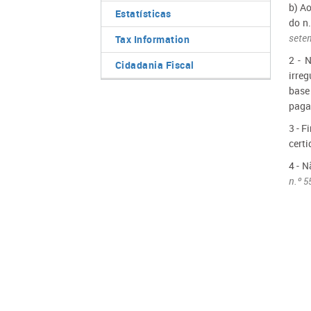
b) A
Estatísticas
do n.
sete
Tax Information
2 - 
Cidadania Fiscal
irre
base
paga
3 - 
certi
4 - N
n.º 5