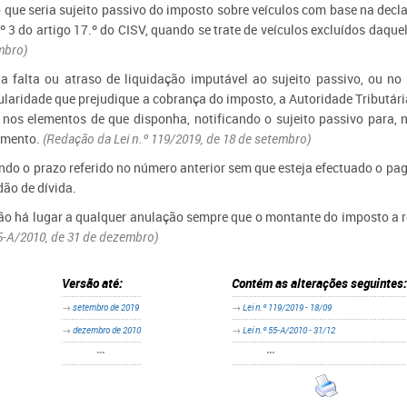
o que seria sujeito passivo do imposto sobre veículos com base na decl
º 3 do artigo 17.º do CISV, quando se trate de veículos excluídos daqu
mbro)
Na falta ou atraso de liquidação imputável ao sujeito passivo, ou no
gularidade que prejudique a cobrança do imposto, a Autoridade Tributár
 nos elementos de que disponha, notificando o sujeito passivo para, n
mento.
(Redação da Lei n.º 119/2019, de 18 de setembro)
Findo o prazo referido no número anterior sem que esteja efectuado o p
dão de dívida.
ão há lugar a qualquer anulação sempre que o montante do imposto a res
5-A/2010, de 31 de dezembro)
Versão até:
Contém as alterações seguintes:
→
setembro de 2019
→
Lei n.º 119/2019 - 18/09
→
dezembro de 2010
→
Lei n.º 55-A/2010 - 31/12
•••
•••