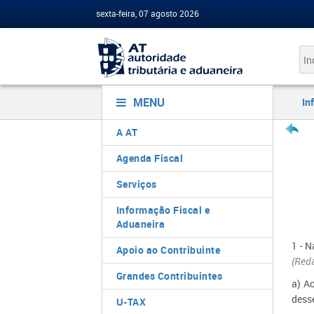
sexta-feira, 07 agosto 2026
MENU
In
A AT
Agenda Fiscal
Serviços
Informação Fiscal e
Aduaneira
1 - N
Apoio ao Contribuinte
(Reda
Grandes Contribuintes
a) A
dess
U-TAX