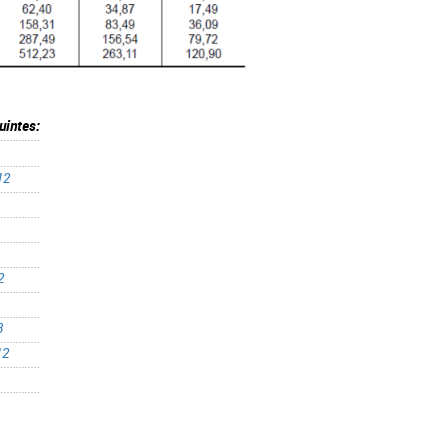
uintes:
12
2
3
12