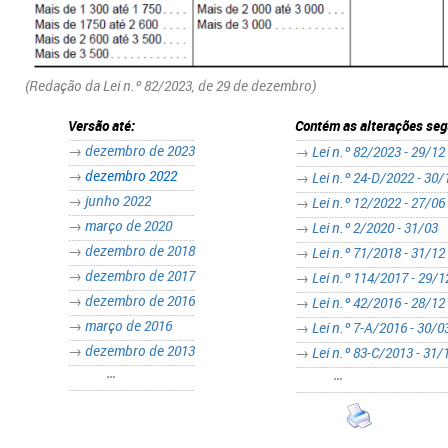
(Redação da Lei n.º 82/2023, de 29 de dezembro​​)
Versão até:
Contém as alterações seg
→
dezembro de 2023
→
Lei n.º 82/2023 - 29/12
→
dezembro 2022
→
Lei n.º 24-D/2022 - 30/
→
junho 2022
→
Lei n.º 12/2022 - 27/06​
→
março de 2020
→
Lei n.º 2/2020 - 31/03
→
dezembro de 2018
→
Lei n.º 71/2018 - 31/12
→
dezembro de 2017
→
Lei n.º 114/2017 - 29/1
→
dezembro de 2016
→
Lei n.º 42/2016 - 28/12
→
março de 2016
→
Lei n.º 7-A/2016 - 30/0
→
dezembro de 2013
→
Lei n.º 83-C/2013 - 31/
•••
•••