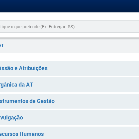
AT
issão e Atribuições
rgânica da AT
nstrumentos de Gestão
ivulgação
ecursos Humanos