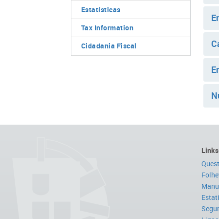
Estatísticas
E
Tax Information
C
Cidadania Fiscal
E
N
Links
Quest
Folhe
Manua
Estat
Segur