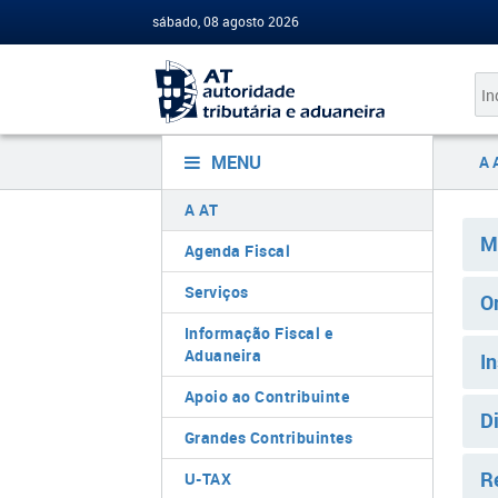
sábado, 08 agosto 2026
MENU
A 
A AT
M
Agenda Fiscal
Serviços
O
Informação Fiscal e
Aduaneira
I
Apoio ao Contribuinte
D
Grandes Contribuintes
R
U-TAX