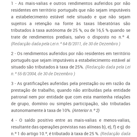
1 - As mais-valias e outros rendimentos auferidos por não
residentes em território português que não sejam imputáveis
a estabelecimento estável nele situado e que não sejam
sujeitos a retenção na fonte às taxas liberatórias são
tributados à taxa autónoma de 25 %, ou de 16,5 % quando se
trate de rendimentos prediais, salvo o disposto no n.º 4.
(Redacção dada pela
Lei n.º 64-B/2011, de 30 de Dezembro
)
2 - Os rendimentos auferidos por não residentes em território
português que sejam imputáveis a estabelecimento estável aí
situado são tributados à taxa de 25%.
(Redacção dada pela
Lei
n.º 55-B/2004, de 30 de Dezembro
)
3 - As gratificações auferidas pela prestação ou em razão da
prestação de trabalho, quando não atribuídas pela entidade
patronal nem por entidade que com esta mantenha relações
de grupo, domínio ou simples participação, são tributadas
autonomamente à taxa de 10%.
(Anterior n.º 2)
4 - O saldo positivo entre as mais-valias e menos-valias,
resultante das operações previstas nas alíneas b), e), f) e g) do
n.º 1 do artigo 10.º, é tributado à taxa de 25 %.
(Redacção dada