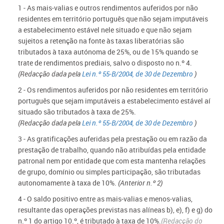
1 - As mais-valias e outros rendimentos auferidos por não
residentes em território português que não sejam imputáveis
a estabelecimento estável nele situado e que não sejam
sujeitos a retenção na fonte às taxas liberatórias são
tributados à taxa autónoma de 25%, ou de 15% quando se
trate de rendimentos prediais, salvo o disposto no n.º 4.
(Redacção dada pela
Lei n.º 55-B/2004, de 30 de Dezembro
)
2 - Os rendimentos auferidos por não residentes em território
português que sejam imputáveis a estabelecimento estável aí
situado são tributados à taxa de 25%.
(Redacção dada pela
Lei n.º 55-B/2004, de 30 de Dezembro
)
3 - As gratificações auferidas pela prestação ou em razão da
prestação de trabalho, quando não atribuídas pela entidade
patronal nem por entidade que com esta mantenha relações
de grupo, domínio ou simples participação, são tributadas
autonomamente à taxa de 10%.
(Anterior n.º 2)
4 - O saldo positivo entre as mais-valias e menos-valias,
resultante das operações previstas nas alíneas b), e), f) e g) do
n.º 1 do artigo 10.º, é tributado à taxa de 10%.
(Redacção do