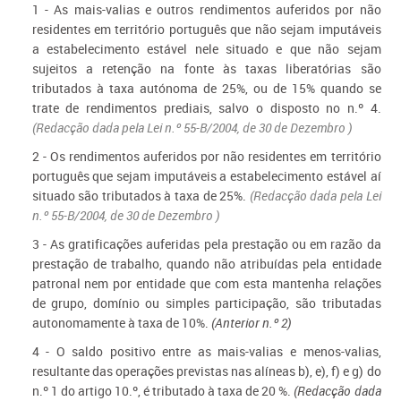
1 - As mais-valias e outros rendimentos auferidos por não
residentes em território português que não sejam imputáveis
a estabelecimento estável nele situado e que não sejam
sujeitos a retenção na fonte às taxas liberatórias são
tributados à taxa autónoma de 25%, ou de 15% quando se
trate de rendimentos prediais, salvo o disposto no n.º 4.
(Redacção dada pela
Lei n.º 55-B/2004, de 30 de Dezembro
)
2 - Os rendimentos auferidos por não residentes em território
português que sejam imputáveis a estabelecimento estável aí
situado são tributados à taxa de 25%.
(Redacção dada pela
Lei
n.º 55-B/2004, de 30 de Dezembro
)
3 - As gratificações auferidas pela prestação ou em razão da
prestação de trabalho, quando não atribuídas pela entidade
patronal nem por entidade que com esta mantenha relações
de grupo, domínio ou simples participação, são tributadas
autonomamente à taxa de 10%.
(Anterior n.º 2)
4 - O saldo positivo entre as mais-valias e menos-valias,
resultante das operações previstas nas alíneas b), e), f) e g) do
n.º 1 do artigo 10.º, é tributado à taxa de 20 %.
(Redacção dada