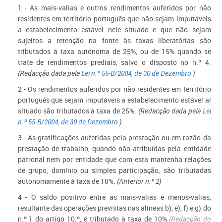
1 - As mais-valias e outros rendimentos auferidos por não
residentes em território português que não sejam imputáveis
a estabelecimento estável nele situado e que não sejam
sujeitos a retenção na fonte às taxas liberatórias são
tributados à taxa autónoma de 25%, ou de 15% quando se
trate de rendimentos prediais, salvo o disposto no n.º 4.
(Redacção dada pela
Lei n.º 55-B/2004, de 30 de Dezembro
)
2 - Os rendimentos auferidos por não residentes em território
português que sejam imputáveis a estabelecimento estável aí
situado são tributados à taxa de 25%.
(Redacção dada pela
Lei
n.º 55-B/2004, de 30 de Dezembro
)
3 - As gratificações auferidas pela prestação ou em razão da
prestação de trabalho, quando não atribuídas pela entidade
patronal nem por entidade que com esta mantenha relações
de grupo, domínio ou simples participação, são tributadas
autonomamente à taxa de 10%.
(Anterior n.º 2)
4 - O saldo positivo entre as mais-valias e menos-valias,
resultante das operações previstas nas alíneas b), e), f) e g) do
n.º 1 do artigo 10.º, é tributado à taxa de 10%.
(Redacção do