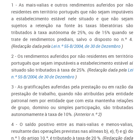
1 - As mais-valias e outros rendimentos auferidos por não
residentes em território português que não sejam imputáveis
a estabelecimento estável nele situado e que não sejam
sujeitos a retenção na fonte às taxas liberatórias são
tributados à taxa autónoma de 25%, ou de 15% quando se
trate de rendimentos prediais, salvo o disposto no n.º 4.
(Redacção dada pela
Lei n.º 55-B/2004, de 30 de Dezembro
)
2 - Os rendimentos auferidos por não residentes em território
português que sejam imputáveis a estabelecimento estável aí
situado são tributados à taxa de 25%.
(Redacção dada pela
Lei
n.º 55-B/2004, de 30 de Dezembro
)
3 - As gratificações auferidas pela prestação ou em razão da
prestação de trabalho, quando não atribuídas pela entidade
patronal nem por entidade que com esta mantenha relações
de grupo, domínio ou simples participação, são tributadas
autonomamente à taxa de 10%.
(Anterior n.º 2)
4 - O saldo positivo entre as mais-valias e menos-valias,
resultante das operações previstas nas alíneas b), e), f) e g) do
n.º 1 do artigo 10.º, é tributado à taxa de 20 %.
(Redacção dada