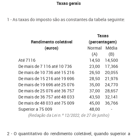
Taxas gerais
1 - As taxas do imposto são as constantes da tabela seguinte:
Taxas
Rendimento coletável
(percentagem)
(euros)
Normal
Média
(A)
(B)
Até 7116
14,50
14,500
De mais de 7 116 até 10 736
23,00
17,366
De mais de 10 736 até 15 216
26,50
20,055
​ De mais de 15 216 até 19 696
28,50​
21,976​
De mais de 19 696 até 25 076
35,00
24,770
De mais de 25 076 até 36 757
37,00
28,657
De mais de 36 757 até 48 033
43,50
32,141
​ De mais de 48 033 até 75 009​​
45,00​
36,766​
Superior a 75 009
48,00
-
(Redação da Lei n.º 12/2022, de 27 de junho)
2 - O quantitativo do rendimento coletável, quando superior a