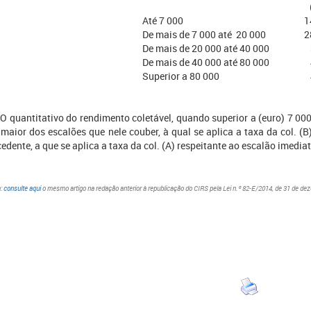
Até 7 000
1
De mais de 7 000 até 20 000
2
De mais de 20 000 até 40 000
De mais de 40 000 até 80 000
Superior a 80 000
 O quantitativo do rendimento coletável, quando superior a (euro) 7 000
 maior dos escalões que nele couber, à qual se aplica a taxa da col. (B
edente, a que se aplica a taxa da col. (A) respeitante ao escalão imedia
a
:
consulte aqui
o mesmo artigo na redação anterior à republicação do CIRS pela Lei n.º 82-E/2014, de 31 de de