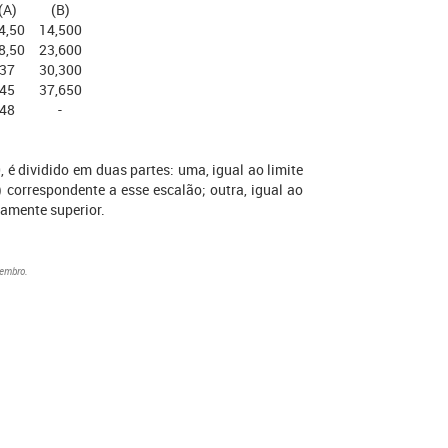
(A)
(B)
4,50
14,500
8,50
23,600
37
30,300
45
37,650
48
-
, é dividido em duas partes: uma, igual ao limite
) correspondente a esse escalão; outra, igual ao
tamente superior.
zembro.