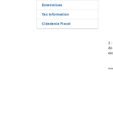
Estatísticas
Tax Information
Cidadania Fiscal
2 -
do
exc
Not