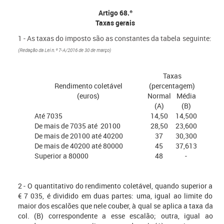
Artigo 68.º
Taxas gerais
1 - As taxas do imposto são as constantes da tabela seguinte:
(Redação da Lei n.º 7-A/2016 de 30 de março)
Taxas
Rendimento coletável
(percentagem)
(euros)
Normal
Média
(A)
(B)
Até 7035
14,50
14,500
De mais de 7035 até 20100
28,50
23,600
De mais de 20100 até 40200
37
30,300
De mais de 40200 até 80000
45
37,613
Superior a 80000
48
-
2 - O quantitativo do rendimento coletável, quando superior a
€ 7 035, é dividido em duas partes: uma, igual ao limite do
maior dos escalões que nele couber, à qual se aplica a taxa da
col. (B) correspondente a esse escalão; outra, igual ao