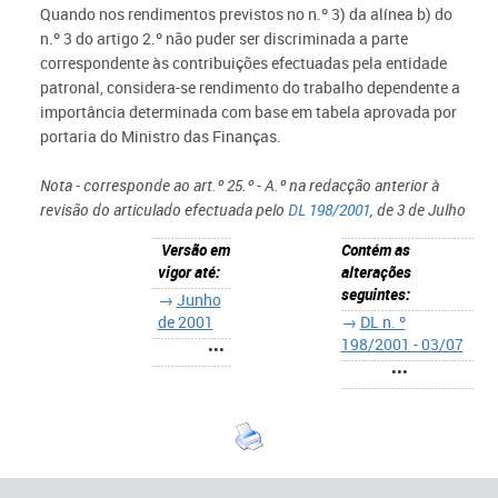
Quando nos rendimentos previstos no n.º 3) da alínea b) do
n.º 3 do artigo 2.º não puder ser discriminada a parte
correspondente às contribuições efectuadas pela entidade
patronal, considera-se rendimento do trabalho dependente a
importância determinada com base em tabela aprovada por
portaria do Ministro das Finanças.
Nota - corresponde ao art.º 25.º - A.º na redacção anterior à
revisão do articulado efectuada pelo
DL 198/2001
, de 3 de Julho
Versão em
Contém as
vigor até:
alterações
seguintes:
→
Junho
de 2001
→
DL n. º
198/2001 - 03/07
•••
•••