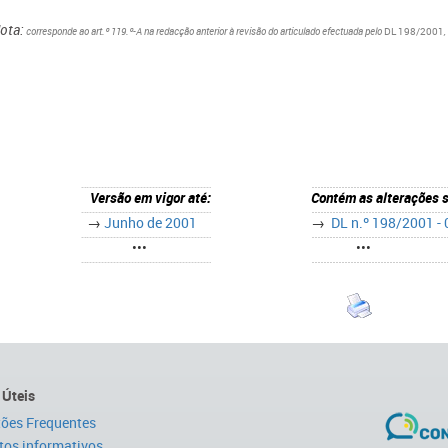
Nota:
corresponde ao art.º 119.º-A na redacção anterior à revisão do articulado efectuada pelo
DL 198/2001
,
Versão em vigor até:
Contém as alterações 
→
Junho de 2001
→
DL n.º 198/2001 -
•••
•••
 Úteis
ões Frequentes
tos informativos