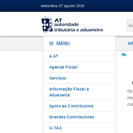
sexta-feira, 07 agosto 2026
MENU
In
A AT
Agenda Fiscal
Serviços
Informação Fiscal e
Os
Aduaneira
re
cu
Apoio ao Contribuinte
Grandes Contribuintes
U-TAX