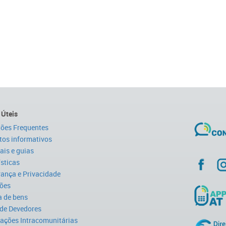
 Úteis
ões Frequentes
tos informativos
is e guias
ísticas
ança e Privacidade
ões
 de bens
 de Devedores
ações Intracomunitárias