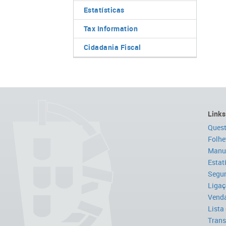
Estatísticas
Tax Information
Cidadania Fiscal
Links
Quest
Folhe
Manua
Estat
Segur
Ligaç
Venda
Lista
Trans