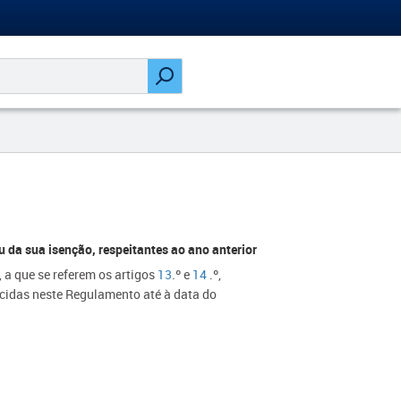
a sua isenção, respeitantes ao ano anterior
a que se referem os artigos
13
.º e
14
.º,
ecidas neste Regulamento até à data do