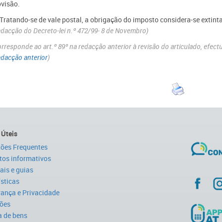
ovisão.
- Tratando-se de vale postal, a obrigação do imposto considera-se extin
dacção do Decreto-lei n.º 472/99- 8 de Novembro)
rresponde ao art.º 89º na redacção anterior à revisão do articulado, efect
dacção anterior
)
 Úteis
ões Frequentes
tos informativos
is e guias
ísticas
ança e Privacidade
ões
 de bens