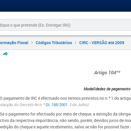
formação Fiscal
Códigos Tributários
CIRC - VERSÃO até 2009
Artigo 104º*
Modalidades de pagamento
- O pagamento de IRC é efectuado nos termos previstos no n.º 1 do artig
dacção do Decreto-lei n.º
DL 198/2001
- 3 de Julho)
- Se o pagamento for efectuado por meio de cheque, a extinção da obrig
ectivo da respectiva importância, não sendo, porém, devidos juros de mo
edição do cheque e aquele recebimento, salvo se não for possível fazer 