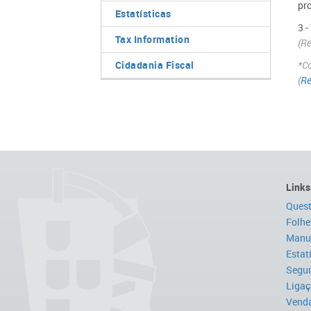
pr
Estatísticas
3 
Tax Information
(Re
Cidadania Fiscal
*Co
(
Re
Links
Quest
Folhe
Manua
Estat
Segur
Ligaç
Venda