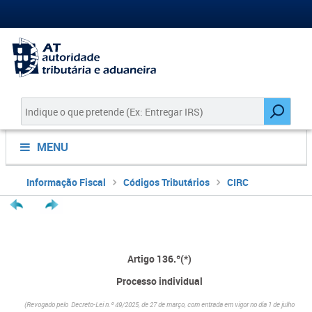
MENU
Informação Fiscal
Códigos Tributários
CIRC
Artigo 136.º(*)
Processo individual
(Revogado pelo Decreto-Lei n.º 49/2025, de 27 de março, com entrada em vigor no dia 1 de julho