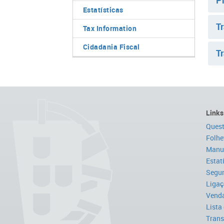
P
Estatísticas
T
Tax Information
Cidadania Fiscal
Tr
Links
Quest
Folhe
Manua
Estat
Segur
Ligaç
Venda
Lista
Trans