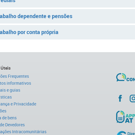
rediais
rabalho dependente e pensões
abalho por conta própria
 Úteis
ões Frequentes
tos informativos
is e guias
ísticas
ança e Privacidade
ões
 de bens
 de Devedores
ações Intracomunitárias