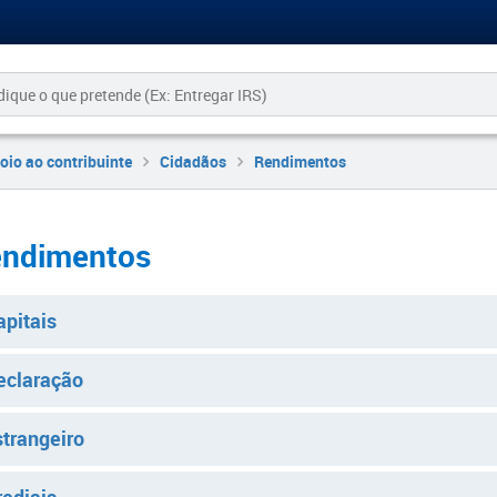
oio ao contribuinte
Cidadãos
Rendimentos
ndimento​​s
apitais
eclaração
strangeiro