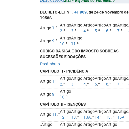
DL287/2003-1
2/11 - Reforma do Património
DECRETO-LEI N.º.
41 969
, de 24 de Novembro de
1958S
Artigo
Artigo
Artigo
Artigo
Artigo
Artigo
Artigo
1
.º
2
.º
3
.º
4
.º
5
.º
6
.º
7
.º
Artigo
Artigo
Artigo
9
.º
10
.º
11
.º
CÓDIGO DA SISA E DO IMPOSTO SOBRE AS
SUCESSÕES E DOAÇÕES
Preâmbulo
CAPÍTULO I - INCIDÊNCIA
Artigo
Artigo
Artigo
Artigo
Artigo
Artigo
Artigo
1
.º
2
.º
3
.º
4
.º
5
.º
6
.º
7
.º
Artigo
Artigo
9
.º
10
.º
CAPÍTULO II - ISENÇÕES
Artigo
Artigo
Artigo
Artigo
Artigo
Artigo
Artigo
11
.º
12
.º
13
.º
13A
.º
14
.º
15
.º
15A
.º
.Artigo
Artigo
Artigo
Artigo
Artigo
Artigo