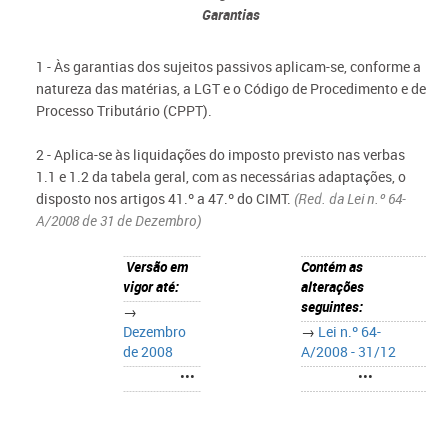
Garantias
1 - Às garantias dos sujeitos passivos aplicam-se, conforme a
natureza das matérias, a LGT e o Código de Procedimento e de
Processo Tributário (CPPT).
2 - Aplica-se às liquidações do imposto previsto nas verbas
1.1 e 1.2 da tabela geral, com as necessárias adaptações, o
disposto nos artigos 41.º a 47.º do CIMT.
(Red. da Lei n.º 64-
A/2008 de 31 de Dezembro)
Versão em
Contém as
vigor até:
alterações
seguintes:
→
Dezembro
→
Lei n.º 64-
de 2008
A/2008 - 31/12
•••
•••