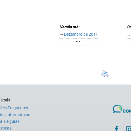
Versão até:
Co
→
Dezembro de 2011
•••
 Úteis
ões Frequentes
tos informativos
is e guias
ísticas