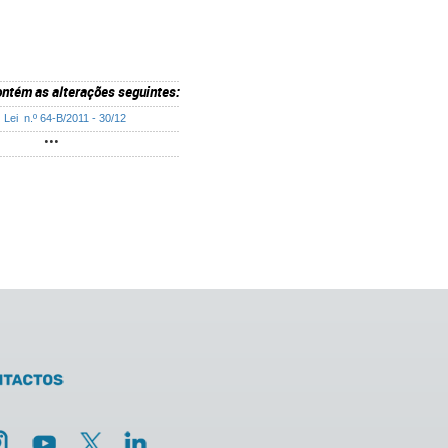
ntém as alterações seguintes:
→
Lei n.º 64-B/2011 - 30/12
•••