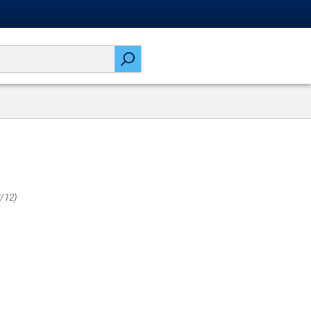
o
/12)