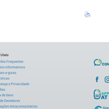
 Úteis
ões Frequentes
tos informativos
is e guias
ísticas
ança e Privacidade
ões
 de bens
 de Devedores
ações Intracomunitárias