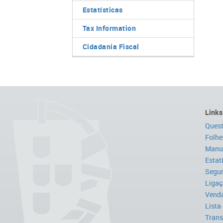
Estatísticas
Tax Information
Cidadania Fiscal
Links
Quest
Folhe
Manua
Estat
Segur
Ligaç
Venda
Lista
Trans