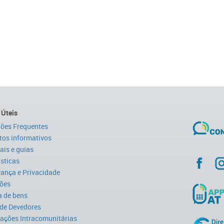
 Úteis
ões Frequentes
tos informativos
is e guias
ísticas
ança e Privacidade
ões
 de bens
 de Devedores
ações Intracomunitárias