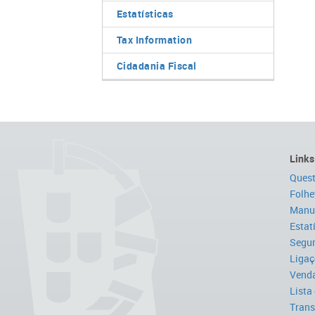
Estatísticas
Tax Information
Cidadania Fiscal
Links
Quest
Folhe
Manua
Estat
Segur
Ligaç
Venda
Lista
Trans