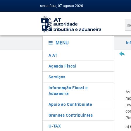
sexta-feira, 07 agosto 2026
MENU
In
A AT
Agenda Fiscal
Serviços
Informação Fiscal e
As
Aduaneira
mod
Apoio ao Contribuinte
re
co
Grandes Contribuintes
(R
U-TAX
a)