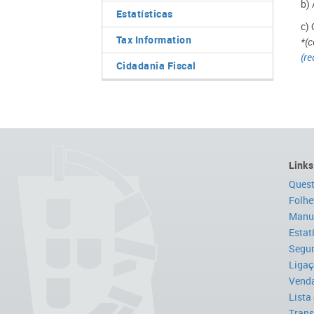
b)
Estatísticas
c)
Tax Information
*(c
(re
Cidadania Fiscal
Links
Quest
Folhe
Manua
Estat
Segur
Ligaç
Venda
Lista
Trans