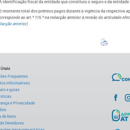
 A identificação fiscal da entidade que constituiu o seguro e da entidad
 O montante total dos prémios pagos durante a vigência da respectiva ap
orresponde ao art.º 115.º na redacção anterior à revisão do articulado ef
dacção anterior)
 Úteis
ões Frequentes
tos informativos
is e guias
ísticas
ança e Privacidade
ões
 de bens
 de Devedores
ações Intracomunitárias