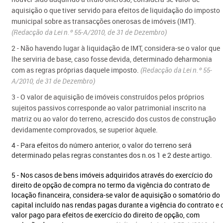
aquisição o que tiver servido para efeitos de liquidação do imposto
municipal sobre as transacções onerosas de imóveis (IMT).
(Redacção da Lei n.º 55-A/2010, de 31 de Dezembro)
2 - Não havendo lugar à liquidação de IMT, considera-se o valor que
lhe serviria de base, caso fosse devida, determinado deharmonia
com as regras próprias daquele imposto.
(Redacção da Lei n.º 55-
A/2010, de 31 de Dezembro)
3 - O valor de aquisição de imóveis construídos pelos próprios
sujeitos passivos corresponde ao valor patrimonial inscrito na
matriz ou ao valor do terreno, acrescido dos custos de construção
devidamente comprovados, se superior àquele.
4 - Para efeitos do número anterior, o valor do terreno será
determinado pelas regras constantes dos n.os 1 e 2 deste artigo.
5 - Nos casos de bens imóveis adquiridos através do exercício do
direito de opção de compra no termo da vigência do contrato de
locação financeira, considera-se valor de aquisição o somatório do
capital incluído nas rendas pagas durante a vigência do contrato e 
valor pago para efeitos de exercício do direito de opção, com