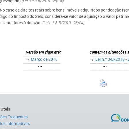
- (Revogado)
(Lei n.º 3-B/2010 - 28/04)
 No caso de direitos reais sobre bens imóveis adquiridos por doação isen
igo do Imposto do Selo, considera-se valor de aquisição o valor patrimo
os anteriores à doação.
(Lei n.º 3-B/2010 - 28/04)
Versão em vigor até:
Contém as alterações 
→
Março de 2010
→
Lei n.º 3-B/2010 -
•••
•••
 Úteis
ões Frequentes
tos informativos