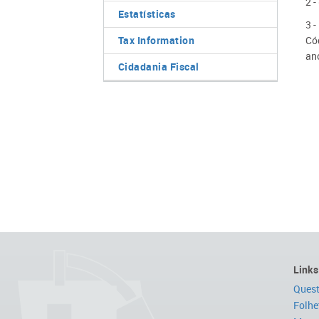
2 
Estatísticas
3 -
Tax Information
Cód
an
Cidadania Fiscal
Links
Quest
Folhe