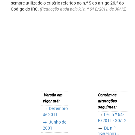
sempre utilizado o critério referido no n.º 5 do artigo 26.º do
Código do IRC.
(Redacção dada pela lei n.º 64-B/2011, de 30/12)
Versão em
Contém as
vigor até:
alterações
seguintes:
→
Dezembro
de 2011
→
Lei n.º 64-
B/2011 - 30/12
→
Junho de
2001
→
DL n.º
198/2001 -