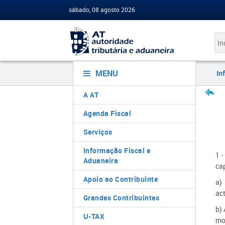
sábado, 08 agosto 2026
MENU
In
A AT
Agenda Fiscal
Serviços
Informação Fiscal e
1 
Aduaneira
cap
Apoio ao Contribuinte
a)
act
Grandes Contribuintes
b)
U-TAX
mo