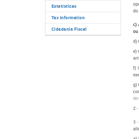
op
Estatísticas
do
Tax Information
c)
Cidadania Fiscal
ou 
d) 
e)
art
f)
ex
g) 
co
Nov
2 -
3 
al
a)