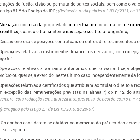
erações de fusão, cisão ou permuta de partes sociais, bem como o valo
 artigo 81.º do Código do IRC;
(Redacção dada pela lei n.º 83-C/2013, de 
 Alienação onerosa da propriedade intelectual ou industrial ou de exper
científico, quando o transmitente não seja o seu titular originário;
Cessão onerosa de posições contratuais ou outros direitos inerentes a c
 Operações relativas a instrumentos financeiros derivados, com excepçã
igo 5.º
 Operações relativas a warrants autónomos, quer o warrant seja obje
ercício ou quer seja exercido, neste último caso independentemente da f
Operações relativas a certificados que atribuam ao titular o direito a r
m excepção das remunerações previstas na alínea r) do n.º 2 do art
embro; esta redacção tem natureza interpretativa, de acordo com o n.º 4 do
(Revogado pelo artigo 2.º da Lei 15/2010, de 26/07)
- Os ganhos consideram-se obtidos no momento da prática dos actos pr
íneas seguintes:
 Nos casos de promessa de compra e venda ou de troca, presume-se que 