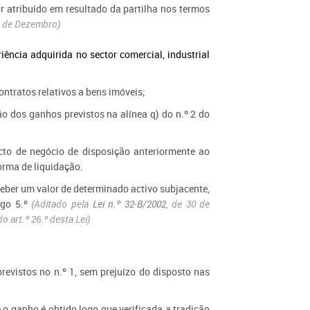
r atribuído em resultado da partilha nos termos
31 de Dezembro)
iência adquirida no sector comercial, industrial
ontratos relativos a bens imóveis;
o dos ganhos previstos na alínea q) do n.º 2 do
cto de negócio de disposição anteriormente ao
orma de liquidação.
eceber um valor de determinado activo subjacente,
igo 5.º
(Aditado pela
Lei n.º 32-B/2002
, de 30 de
 art.º 26.º desta Lei)
evistos no n.º 1, sem prejuízo do disposto nas
o ganho é obtido logo que verificada a tradição