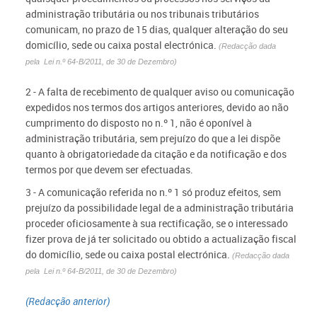
administração tributária ou nos tribunais tributários
comunicam, no prazo de 15 dias, qualquer alteração do seu
domicílio, sede ou caixa postal electrónica.
(Redacção dada
pela
L
ei n.º 64-B/2011, de 30 de Dezembro)
2 - A falta de recebimento de qualquer aviso ou comunicação
expedidos nos termos dos artigos anteriores, devido ao não
cumprimento do disposto no n.º 1, não é oponível à
administração tributária, sem prejuízo do que a lei dispõe
quanto à obrigatoriedade da citação e da notificação e dos
termos por que devem ser efectuadas.
3 - A comunicação referida no n.º 1 só produz efeitos, sem
prejuízo da possibilidade legal de a administração tributária
proceder oficiosamente à sua rectificação, se o interessado
fizer prova de já ter solicitado ou obtido a actualização fiscal
do domicílio, sede ou caixa postal electrónica.
(Redacção dada
pela
L
ei n.º 64-B/2011, de 30 de Dezembro)
(Redacção anterior)