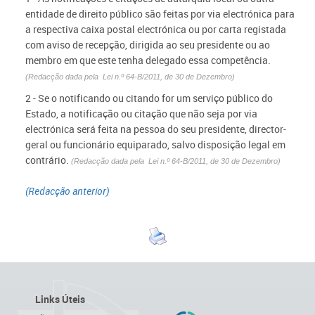
entidade de direito público são feitas por via electrónica para
a respectiva caixa postal electrónica ou por carta registada
com aviso de recepção, dirigida ao seu presidente ou ao
membro em que este tenha delegado essa competência.
(Redacção dada pela
L
ei n.º 64-B/2011, de 30 de Dezembro)
2 - Se o notificando ou citando for um serviço público do
Estado, a notificação ou citação que não seja por via
electrónica será feita na pessoa do seu presidente, director-
geral ou funcionário equiparado, salvo disposição legal em
contrário.
(Redacção dada pela
L
ei n.º 64-B/2011, de 30 de Dezembro)
(Redacção anterior)
Links Úteis