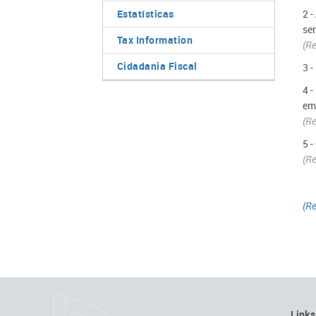
Estatísticas
2 -
se
Tax Information
(
Re
Cidadania Fiscal
3 -
4 
em
(
Re
5 -
(Re
(Re
Links