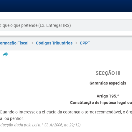
formação Fiscal
Códigos Tributários
CPPT
SECÇÃO III
Garantias especiais
Artigo 195.º
Constituição de hipoteca legal o
- Quando o interesse da eficácia da cobrança o torne recomendável, o ór
al ou penhor.
dacção dada
pel
a
Lei n.º 53-A/2006, de 29/12)