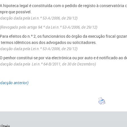
 A hipoteca legal é constituída com o pedido de registo à conservatória 
mpre que possível.
dacção dada
pel
a
Lei n.º 53-A/2006, de 29/12)
(
Revogado
pel
o artigo 94.º da
Lei n.º 53-A/2006, de 29/12)
- Para efeitos do n.º 2, os funcionários do órgão da execução fiscal goz
 termos idênticos aos dos advogados ou solicitadores.
dacção dada
pel
a
Lei n.º 53-A/2006, de 29/12)
 O penhor constitui-se por via electrónica ou por auto e é notificado ao 
dacção dada pela Lei n.º 64-B/2011, de 30 de Dezembro)
dacção anterior)
 Úteis