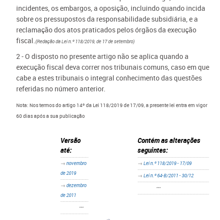
incidentes, os embargos, a oposição, incluindo quando incida
sobre os pressupostos da responsabilidade subsidiária, e a
reclamação dos atos praticados pelos órgãos da execução
fiscal.
(
Redação da Lei n.º 118/2019, de 17 de setembro)
2 - O disposto no presente artigo não se aplica quando a
execução fiscal deva correr nos tribunais comuns, caso em que
cabe a estes tribunais o integral conhecimento das questões
referidas no número anterior.
Nota: Nos termos do artigo 14º da Lei 118/2019 de 17/09, a presente lei entra em vigor
60 dias após a sua publicação
Versão
Contém as alterações
até:
seguintes:
→
novembro
→
Lei n.º 118/2019 - 17/09
de 2019
→
Lei n.º 64-B/2011 - 30/12
→
dezembro
•••
de 2011
•••