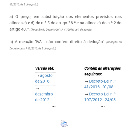
41/2016, de 1 de agosto)
a) O preço, em substituição dos elementos previstos nas
alíneas c) e d) do n.º 5 do artigo 36.º e na alínea c) do n.º 2 do
artigo 40.º;
(Redação do Decreto-Lei n.º 41/2016, de 1 de agosto)
b) A menção 'IVA - não confere direito à dedução'.
(Redação do
Decreto-Lei n.º 41/2016, de 1 de agosto)
Versão até:
Contém as alterações
seguintes:
→
agosto
de 2016
→
Decreto-Lei n.º
41/2016 - 01/08
→
dezembro
→
Decreto-Lei n.º
de 2012
197/2012 - 24/08
•••
•••