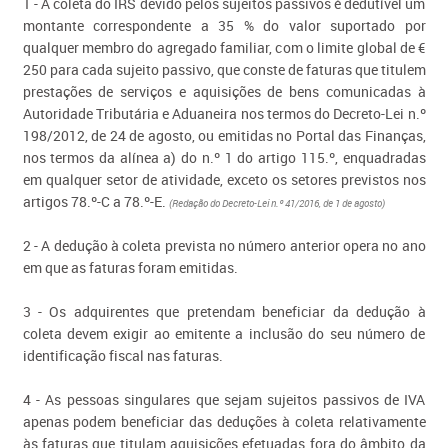
1 - À coleta do IRS devido pelos sujeitos passivos é dedutível um
montante correspondente a 35 % do valor suportado por
qualquer membro do agregado familiar, com o limite global de €
250 para cada sujeito passivo, que conste de faturas que titulem
prestações de serviços e aquisições de bens comunicadas à
Autoridade Tributária e Aduaneira nos termos do Decreto-Lei n.º
198/2012, de 24 de agosto, ou emitidas no Portal das Finanças,
nos termos da alínea a) do n.º 1 do artigo 115.º, enquadradas
em qualquer setor de atividade, exceto os setores previstos nos
artigos 78.º-C a 78.º-E.
(Redação do Decreto-Lei n.º 41/2016, de 1 de agosto)
2 - A dedução à coleta prevista no número anterior opera no ano
em que as faturas foram emitidas.
3 - Os adquirentes que pretendam beneficiar da dedução à
coleta devem exigir ao emitente a inclusão do seu número de
identificação fiscal nas faturas.
4 - As pessoas singulares que sejam sujeitos passivos de IVA
apenas podem beneficiar das deduções à coleta relativamente
às faturas que titulam aquisições efetuadas fora do âmbito da