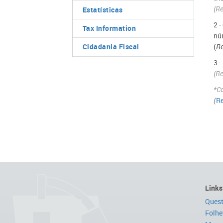
(R
Estatísticas
2 
Tax Information
nú
Cidadania Fiscal
(
Re
3 
(R
*Co
(
Re
Links
Quest
Folhe