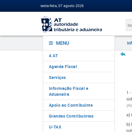
sexta-feira, 07 agosto 2026
MENU
In
A AT
Agenda Fiscal
Serviços
Informação Fiscal e
1 -
Aduaneira
si
Apoio ao Contribuinte
(R
a)
Grandes Contribuintes
b)
U-TAX
tr