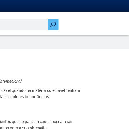
internacional
icável quando na matéria colectável tenham
das seguintes importâncias:
imentos que no país em causa possam ser
tados para a sua obtenção.