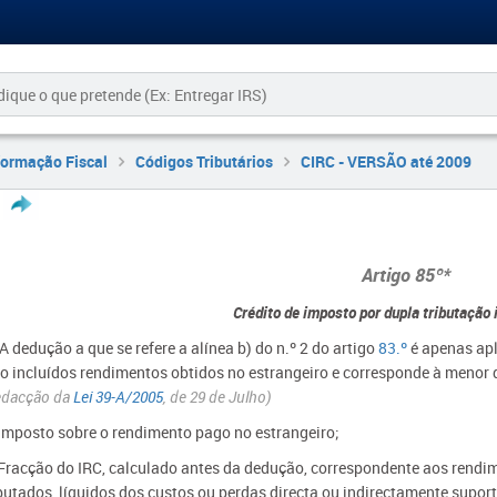
formação Fiscal
Códigos Tributários
CIRC - VERSÃO até 2009
Artigo 85º*
Crédito de imposto por dupla tributação 
 A dedução a que se refere a alínea b) do n.º 2 do artigo
83.º
é apenas apl
do incluídos rendimentos obtidos no estrangeiro e corresponde à menor 
edacção da
Lei 39-A/2005
, de 29 de Julho)
 Imposto sobre o rendimento pago no estrangeiro;
 Fracção do IRC, calculado antes da dedução, correspondente aos rend
ibutados, líquidos dos custos ou perdas directa ou indirectamente supor