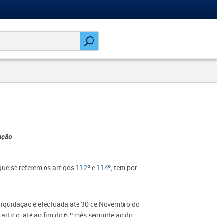
ação
que se referem os artigos
112
º e
114
º, tem por
a liquidação é efectuada até 30 de Novembro do
 artigo, até ao fim do 6.º mês seguinte ao do