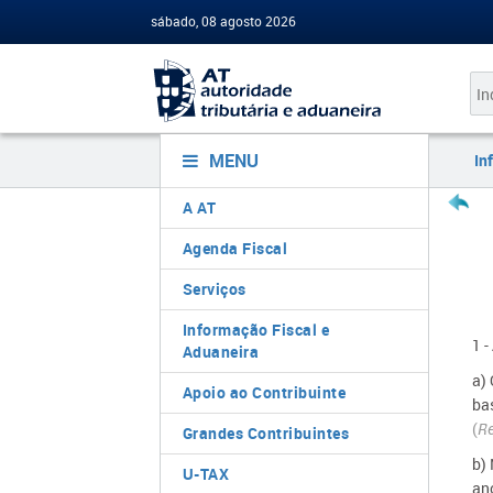
sábado, 08 agosto 2026
MENU
In
A AT
Agenda Fiscal
Serviços
Informação Fiscal e
1 
Aduaneira
a)
Apoio ao Contribuinte
ba
(
Re
Grandes Contribuintes
b) 
U-TAX
ano