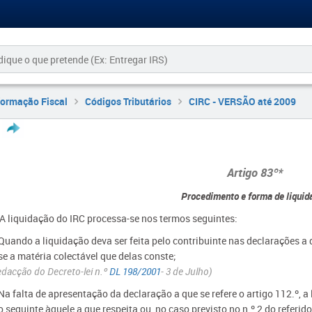
formação Fiscal
Códigos Tributários
CIRC - VERSÃO até 2009
Artigo 83º*
Procedimento e forma de liquid
- A liquidação do IRC processa-se nos termos seguintes:
 Quando a liquidação deva ser feita pelo contribuinte nas declarações a 
se a matéria colectável que delas conste;
dacção do Decreto-lei n.º
DL 198/2001
- 3 de Julho)
Na falta de apresentação da declaração a que se refere o artigo 112.º, 
 seguinte àquele a que respeita ou, no caso previsto no n.º 2 do referido