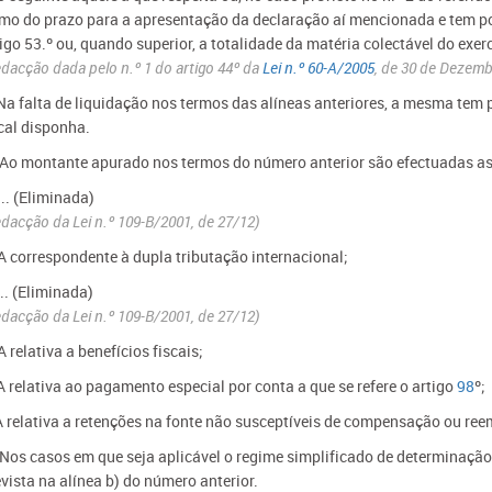
rmo do prazo para a apresentação da declaração aí mencionada e tem po
tigo 53.º ou, quando superior, a totalidade da matéria colectável do exe
dacção dada pelo n.º 1 do artigo 44º da
Lei n.º 60-A/2005
, de 30 de Dezemb
 Na falta de liquidação nos termos das alíneas anteriores, a mesma tem
scal disponha.
- Ao montante apurado nos termos do número anterior são efectuadas as
... (Eliminada)
dacção da Lei n.º 109-B/2001, de 27/12)
 A correspondente à dupla tributação internacional;
... (Eliminada)
dacção da Lei n.º 109-B/2001, de 27/12)
A relativa a benefícios fiscais;
A relativa ao pagamento especial por conta a que se refere o artigo
98
º;
 A relativa a retenções na fonte não susceptíveis de compensação ou ree
- Nos casos em que seja aplicável o regime simplificado de determinação
vista na alínea b) do número anterior.