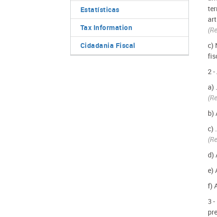
te
Estatísticas
ar
Tax Information
(Re
Cidadania Fiscal
c)
fi
2 
a) 
(Re
b)
c) 
(Re
d) 
e) 
f)
3 
pre