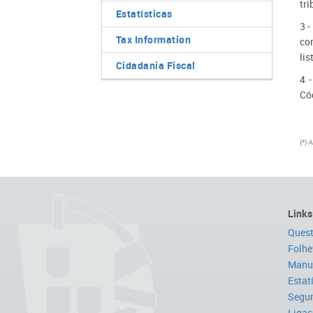
tri
Estatísticas
3 
Tax Information
com
li
Cidadania Fiscal
4 
Có
(*)
A
Links
Quest
Folhe
Manua
Estat
Segur
Ligaç