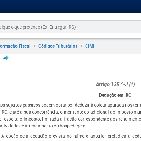
formação Fiscal
Códigos Tributários
CIMI
Artigo 135.º-J
(*)
Dedução em IRC
 Os sujeitos passivos podem optar por deduzir à coleta apurada nos term
 IRC, e até à sua concorrência, o montante do adicional ao imposto mun
e respeita o imposto, limitada à fração correspondente aos rendimentos
 atividade de arrendamento ou hospedagem.
- A opção pela dedução prevista no número anterior prejudica a ded