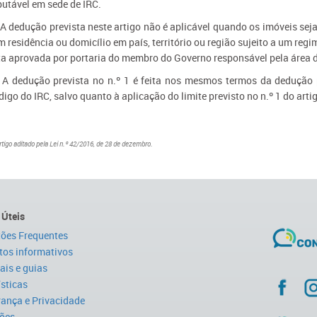
butável em sede de IRC.
- A dedução prevista neste artigo não é aplicável quando os imóveis sej
 residência ou domicílio em país, território ou região sujeito a um reg
sta aprovada por portaria do membro do Governo responsável pela área 
- A dedução prevista no n.º 1 é feita nos mesmos termos da dedução p
digo do IRC, salvo quanto à aplicação do limite previsto no n.º 1 do ar
rtigo aditado pela Lei n.º 42/2016, de 28 de dezembro.
 Úteis
ões Frequentes
tos informativos
is e guias
ísticas
ança e Privacidade
ões