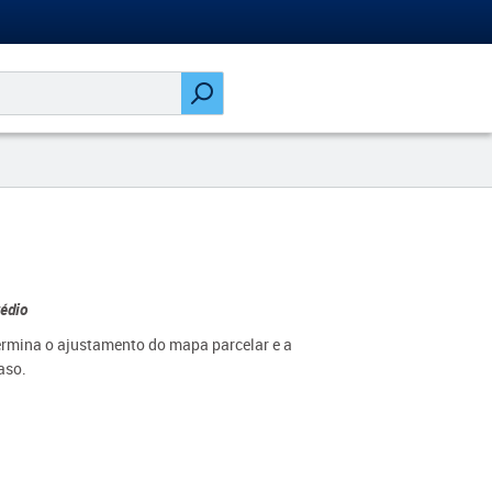
rédio
ermina o ajustamento do mapa parcelar e a
aso.