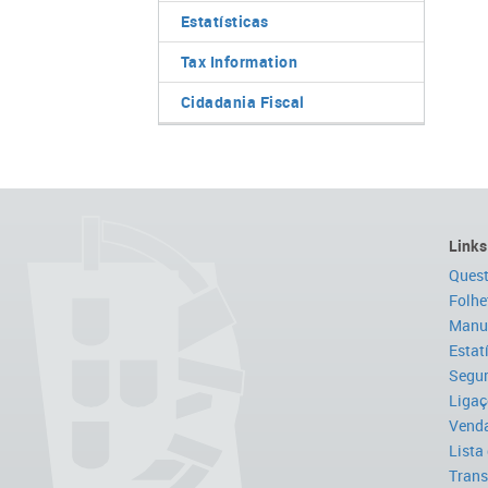
Estatísticas
Tax Information
Cidadania Fiscal
Links
Quest
Folhe
Manua
Estat
Segur
Ligaç
Venda
Lista
Trans