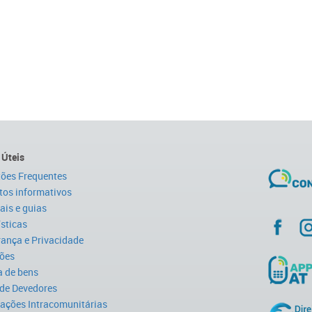
 Úteis
ões Frequentes
tos informativos
is e guias
ísticas
ança e Privacidade
ões
 de bens
 de Devedores
ações Intracomunitárias