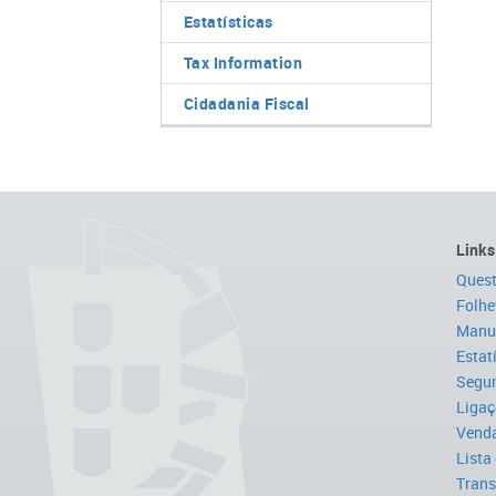
Estatísticas
Tax Information
Cidadania Fiscal
Links
Quest
Folhe
Manua
Estat
Segur
Ligaç
Venda
Lista
Trans