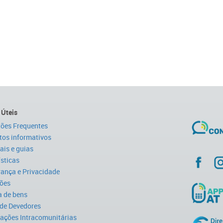
 Úteis
ões Frequentes
tos informativos
is e guias
ísticas
ança e Privacidade
ões
 de bens
 de Devedores
ações Intracomunitárias